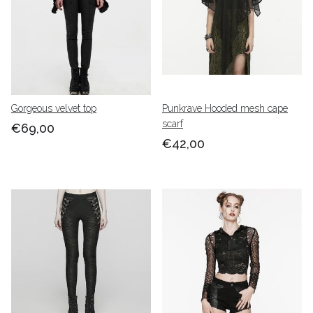
Gorgeous velvet top
Punkrave Hooded mesh cape
scarf
€69,00
€42,00