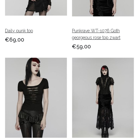
Daily punk top
Punkrave WT-1076 Goth
georgeous rose top zwart
€69,00
€59,00