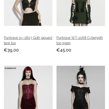
Punkrave 0y-1803 Goth jaquard
Punkrave WT-1068 Cybergoth
tank top
top green
€39,00
€45,00