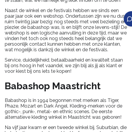
te staan, wat we namelijk erg leuk vinden om te doen!
Naast de winkel en de festivals hebben we sinds een
paar jaar ook een webshop. Ondertussen zijn we nu dus
ruim twintig jaar bezig: nog steeds met veel bezieling en
plezier, de babashop was, is en blijft onze levens-stijl! De
webshop is een logische aanvulling in deze tijd, maar we
vinden het toch ook nog steeds heel belangrijk dat we
persoonlijk contact kunnen hebben met onze klanten,
wat mogelijk is dankzij de winkel en de festivals.
Service, duidelijkheid, betaalbaarheid en kwaliteit staan
bij ons hoog in het vaandel, we zijn blij als jij als klant er
voor kiest bij ons iets te kopen!
Babashop Maastricht
Babashop is in 1994 begonnen met merken als Tiger,
Phaze, Mozart en Dark Angel. Kleding-merken voor de
gothic-, punk-, metal- en ethnic scenes. De eerste
alternatieve kleding winkel in Maastricht was geboren!
Na vijf jaar kwam er een tweede winkel bij, Suburbian, die