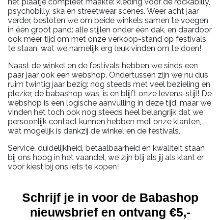
het plaatje compleet maakte: kleding voor de rockabilly,
psychobilly, ska en streetwear scenes. Weer acht jaar
verder, besloten we om beide winkels samen te voegen
in één groot pand: alle stijlen onder één dak, en daardoor
ook meer tijd om met onze verkoop-stand op festivals
te staan, wat we namelijk erg leuk vinden om te doen!
Naast de winkel en de festivals hebben we sinds een
paar jaar ook een webshop. Ondertussen zijn we nu dus
ruim twintig jaar bezig: nog steeds met veel bezieling en
plezier, de babashop was, is en blijft onze levens-stijl! De
webshop is een logische aanvulling in deze tijd, maar we
vinden het toch ook nog steeds heel belangrijk dat we
persoonlijk contact kunnen hebben met onze klanten,
wat mogelijk is dankzij de winkel en de festivals.
Service, duidelijkheid, betaalbaarheid en kwaliteit staan
bij ons hoog in het vaandel, we zijn blij als jij als klant er
voor kiest bij ons iets te kopen!
Schrijf je in voor de Babashop
nieuwsbrief en ontvang €5,-