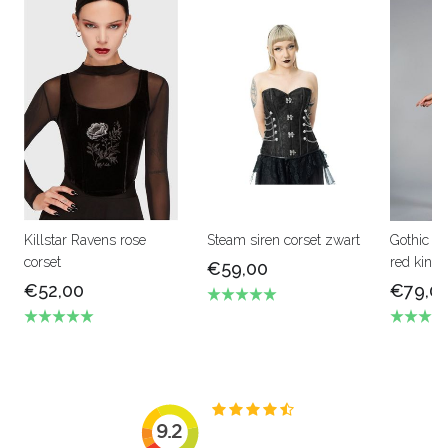
Killstar Ravens rose
Steam siren corset zwart
Gothic on
corset
red king 
€59,00
€52,00
€79,0