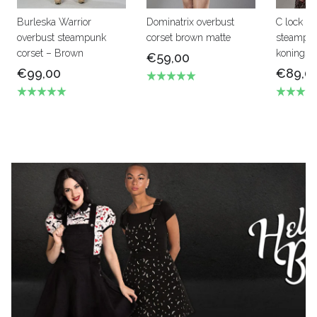
Burleska Warrior
Dominatrix overbust
C lock on
overbust steampunk
corset brown matte
steampun
corset – Brown
konings 
€59,00
€99,00
€89,0