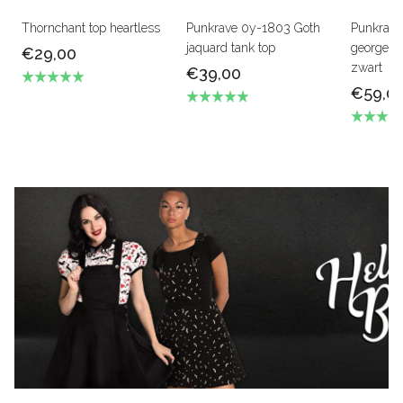
Thornchant top heartless
Punkrave 0y-1803 Goth
Punkrav
jaquard tank top
georgeou
€29,00
zwart
€39,00
€59,0