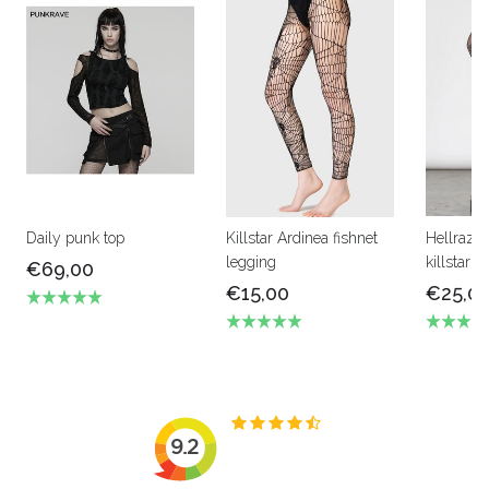
Daily punk top
Killstar Ardinea fishnet
Hellrazor
legging
killstar
€69,00
€15,00
€25,0