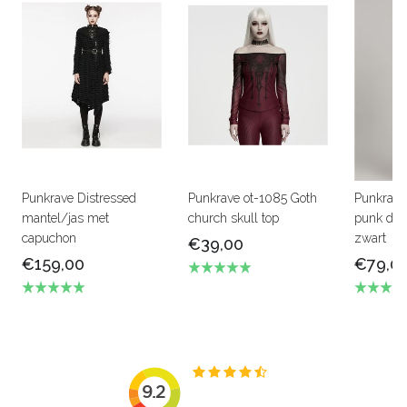
Punkrave Distressed
Punkrave ot-1085 Goth
Punkrave
mantel/jas met
church skull top
punk dec
capuchon
zwart
€39,00
€159,00
€79,0