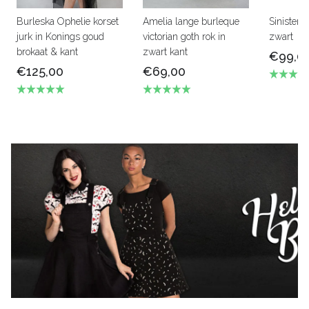
Burleska Ophelie korset
Amelia lange burleque
Sinister 
jurk in Konings goud
victorian goth rok in
zwart
brokaat & kant
zwart kant
€99,0
€125,00
€69,00