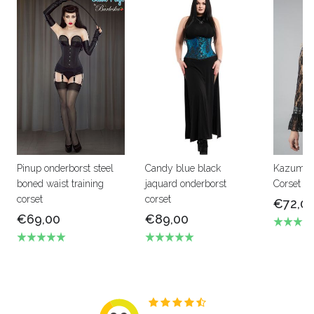
Pinup onderborst steel
Candy blue black
Kazumi 
boned waist training
jaquard onderborst
Corset si
corset
corset
€72,0
€69,00
€89,00