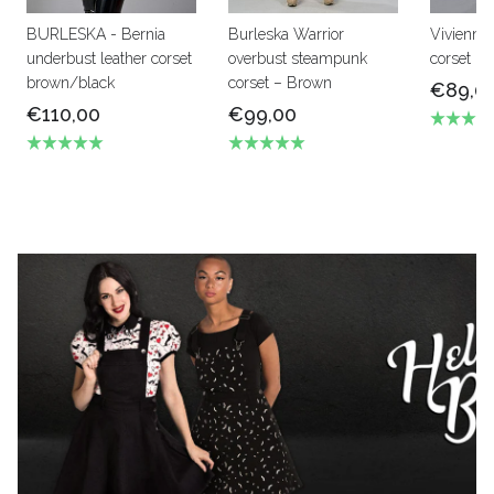
BURLESKA - Bernia
Burleska Warrior
Vivienne 
underbust leather corset
overbust steampunk
corset pa
brown/black
corset – Brown
€89,0
€110,00
€99,00