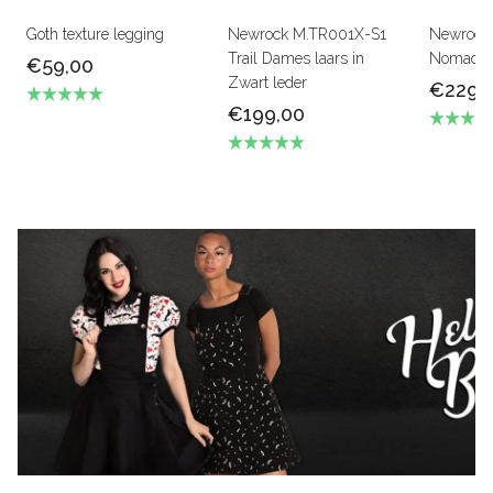
Goth texture legging
Newrock M.TR001X-S1
Newrock
Trail Dames laars in
Nomada 
€59,00
Zwart leder
€229,
€199,00