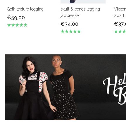
Goth texture legging
skull & bones legging
Vixxen Si
jawbreaker
zwart
€59,00
€34,00
€37,0