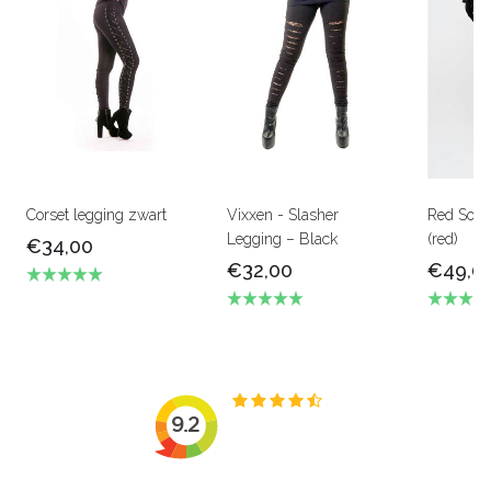
Corset legging zwart
Vixxen - Slasher
Red Soire
Legging – Black
(red)
€34,00
€32,00
€49,0