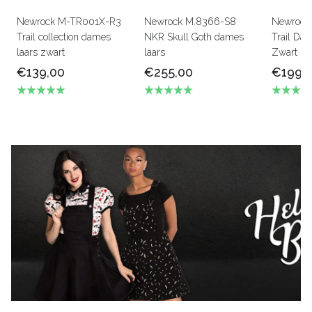
Newrock M-TR001X-R3
Newrock M.8366-S8
Newrock
Trail collection dames
NKR Skull Goth dames
Trail Dam
laars zwart
laars
Zwart le
€139,00
€255,00
€199,