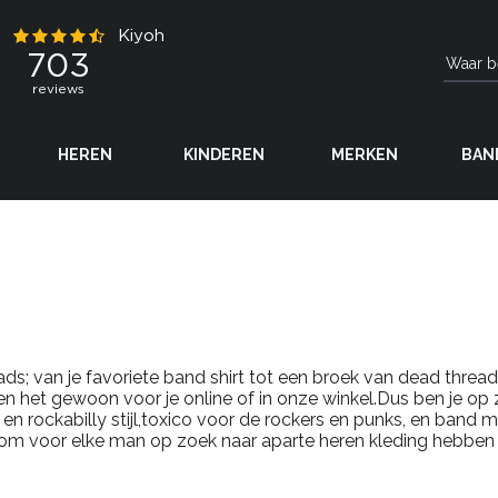
HEREN
KINDEREN
MERKEN
BAN
s; van je favoriete band shirt tot een broek van dead threa
en het gewoon voor je online of in onze winkel.Dus ben je op zo
es en rockabilly stijl,toxico voor de rockers en punks, en ban
rtom voor elke man op zoek naar aparte heren kleding hebben w