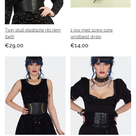
Twin skull elastische rits riem
1 row med screw cone
(belt)
wristband stylex
€29,00
€14,00