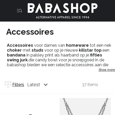
Accessoires
Accessoires
voor dames van
homeware
tot een nek
choker
met
studs
voor op je nieuwe
killstar top
,een
bandana
in paisley print als haarband op je
fifties
swing jurk
,die candy bowl voor je snoepgoed in de
babashop bieden we een selectie accessoires aan die
perfect matchen met jou nieuwe look.
Show more
Accessoires voor haar:
homeware
,
sokken
,
panty's
,
haarspelden
,
bandanas
Latest
Filters
37 items
en meer.
Shop je extra accessoires en creëer je eigen alternatieve
look.