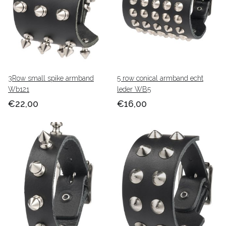
3Row small spike armband
5 row conical armband echt
Wb121
leder WB5
€22,00
€16,00