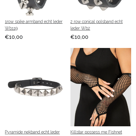
1row spike armband echt leder
2 row conical polsband echt
Wb119
leder Wb2
€10,00
€10,00
Pyramide nekband echt leder
Killstar possess me Fishnet