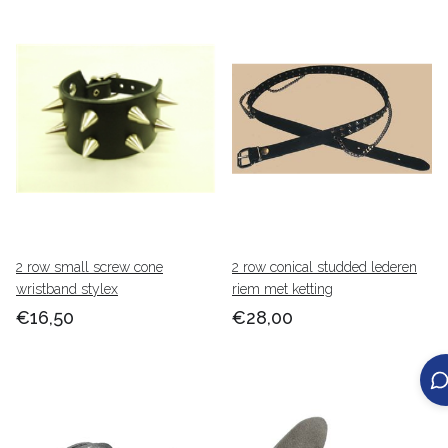
2 row small screw cone
2 row conical studded lederen
wristband stylex
riem met ketting
€16,50
€28,00