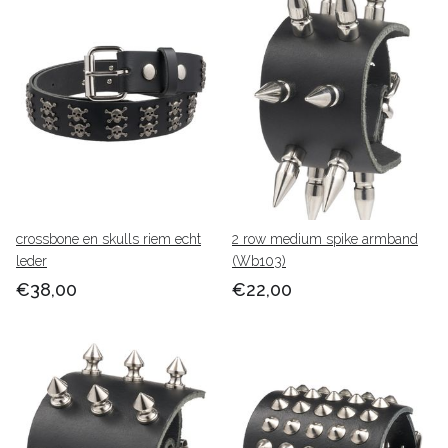
crossbone en skulls riem echt
2 row medium spike armband
leder
(Wb103)
€38,00
€22,00