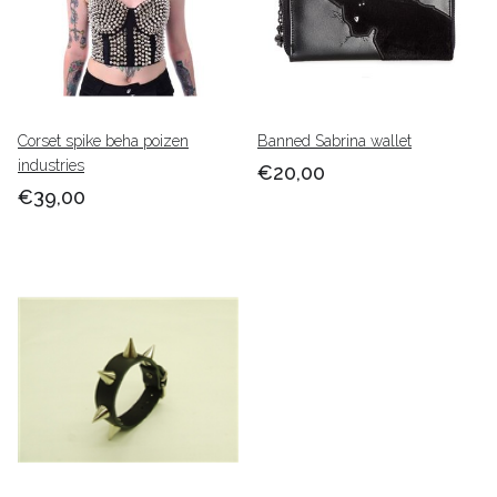
Corset spike beha poizen
Banned Sabrina wallet
industries
€20,00
€39,00