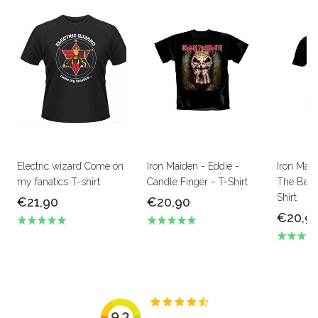
Electric wizard Come on
Iron Maiden - Eddie -
Iron Mai
my fanatics T-shirt
Candle Finger - T-Shirt
The Beas
Shirt
€21,90
€20,90
€20,9