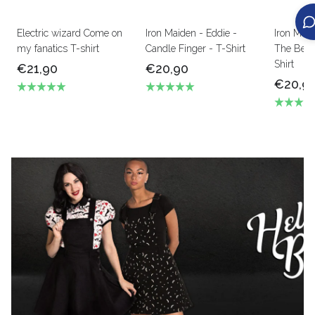
Electric wizard Come on
Iron Maiden - Eddie -
Iron Mai
my fanatics T-shirt
Candle Finger - T-Shirt
The Beas
Shirt
€21,90
€20,90
€20,9