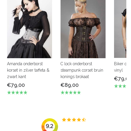
Amanda onderborst
C lock onderborst
Biker ond
korset in zilver taffeta &
steampunk corset bruin
vinyl
zwart kant
konings brokaat
€79,0
€79,00
€89,00