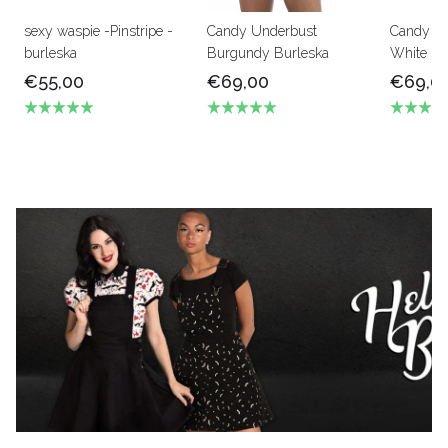
sexy waspie -Pinstripe -
Candy Underbust
Candy - 
burleska
Burgundy Burleska
White sat
€55,00
€69,00
€69,0