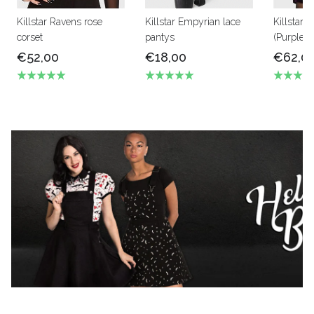
Killstar Ravens rose
Killstar Empyrian lace
Killstar 
corset
pantys
(Purple)
€52,00
€18,00
€62,0