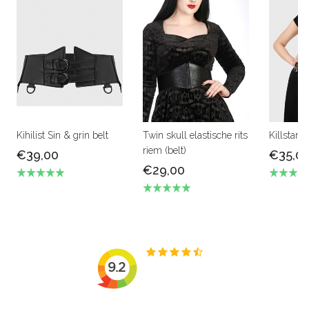
Kihilist Sin & grin belt
Twin skull elastische rits
Killstar 
riem (belt)
€39,00
€35,0
€29,00