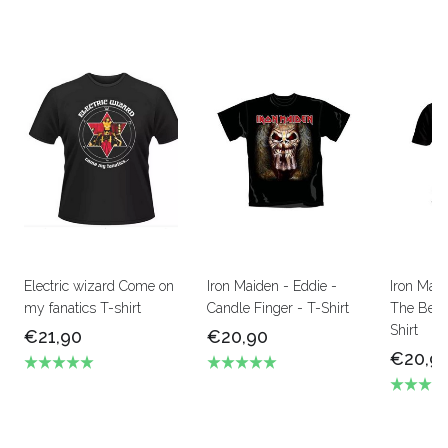
Electric wizard Come on
Iron Maiden - Eddie -
Iron Mai
my fanatics T-shirt
Candle Finger - T-Shirt
The Beas
Shirt
€21,90
€20,90
€20,9