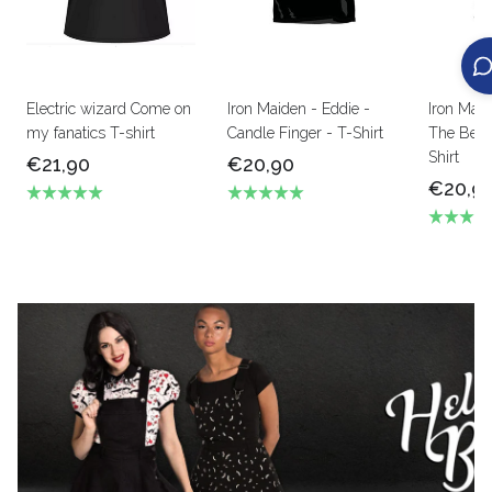
Electric wizard Come on
Iron Maiden - Eddie -
Iron Mai
my fanatics T-shirt
Candle Finger - T-Shirt
The Beas
Shirt
€21,90
€20,90
€20,9