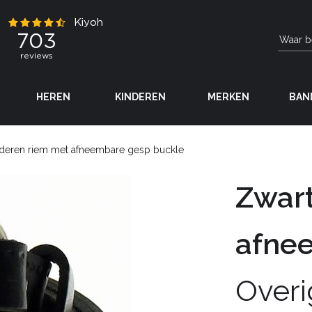
HEREN
KINDEREN
MERKEN
BAN
ederen riem met afneembare gesp buckle
Zwart
afne
Overi