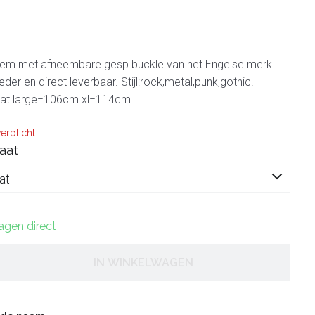
riem met afneembare gesp buckle van het Engelse merk
leder en direct leverbaar. Stijl:rock,metal,punk,gothic.
aat large=106cm xl=114cm
erplicht.
aat
at
dagen direct
IN WINKELWAGEN