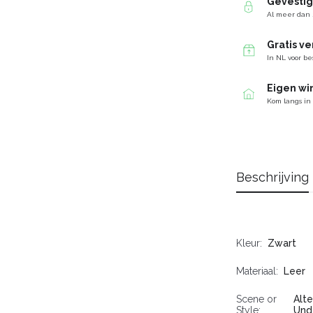
Gevesti
Al meer dan 
Gratis v
In NL voor be
Eigen wi
Kom langs in
Beschrijving
Kleur
Zwart
Materiaal
Leer
Scene or
Alte
Style
Und