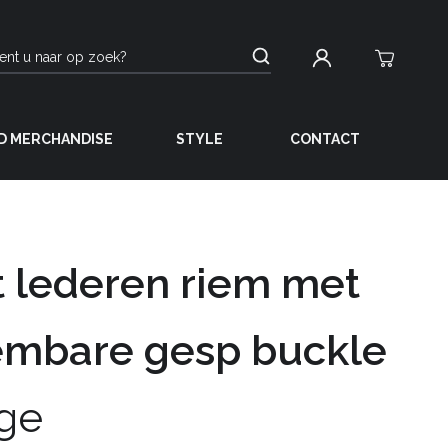
D MERCHANDISE
STYLE
CONTACT
 lederen riem met
embare gesp buckle
ge