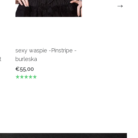
sexy waspie -Pinstripe -
Candy Underbus
t
burleska
Burgundy Burles
€55,00
€69,00