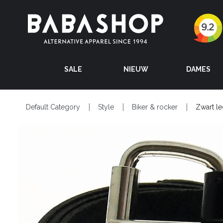
SALE
NIEUW
DAMES
Default Category
Style
Biker & rocker
Zwart l