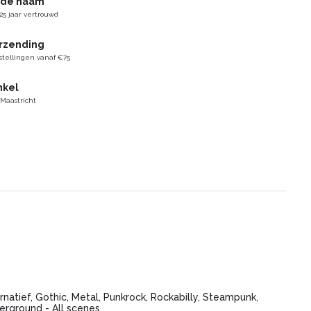
gde naam
25 jaar vertrouwd
erzending
stellingen vanaf €75
nkel
 Maastricht
rnatief, Gothic, Metal, Punkrock, Rockabilly, Steampunk,
erground - All scenes