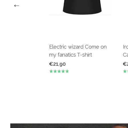
Electric wizard Come on
Ir
my fanatics T-shirt
Ca
€21,90
€