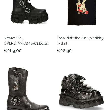
Newrock M-
Social distortion Pin-up holiday
OVERZTANK373B-C1 Boots
T-shirt
€269,00
€22,90