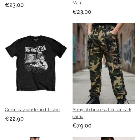
Man
€23,00
€23,00
Green day wasteland T-shirt
Army of darkness trouser dark
camo
€22,90
€79,00