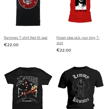
Ramones T-shirt Red fill seal
Poisen idea pick your king T-
shirt
€22,00
€22,00