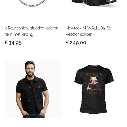
3 Row conical studded lederen
Newrock M-WALL285-S14
riem met ketting
Reactor schoen
€34,95
€249,00