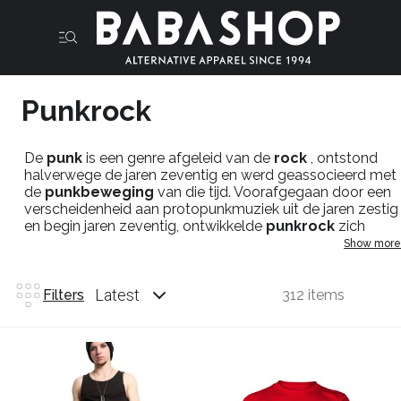
Punkrock
De
punk
is een genre afgeleid van de
rock
, ontstond
halverwege de jaren zeventig en werd geassocieerd met
de
punkbeweging
van die tijd. Voorafgegaan door een
verscheidenheid aan protopunkmuziek uit de jaren zestig
en begin jaren zeventig, ontwikkelde
punkrock
zich
voornamelijk tussen 1974 en 1976 in de Verenigde Staten
Show more
, het Verenigd Koninkrijk en Australië . Sommige groepen
zoals de
Ramones
, de
Sex Pistols
en The Saints
worden erkend als de pioniers van een nieuwe muzikale
Latest
Filters
312 items
beweging.De punkbeweging , geassocieerd met het
genre, drukt een jeugdige rebellie uit en wordt
gekenmerkt door onderscheidende kledingstijlen, een
verscheidenheid aan anti-autoritaire ideologieën en een
doe-het-zelf mentaliteit.
Babashop
bied al vanaf ze bestaan in 1994
punkrock