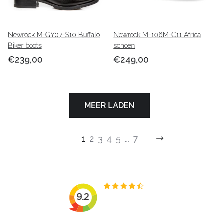
Newrock M-GY07-S10 Buffalo
Newrock M-106M-C11 Africa
Biker boots
schoen
€239,00
€249,00
MEER LADEN
1
2
3
4
5
...
7