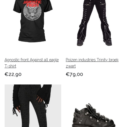
Agnostic front Against all eagle
Poizen industries Trinity broek
T-shirt
zwart
€22,90
€79,00