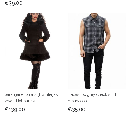
€39,00
Sarah jane lolita stijl winterjas
Babashop grey check shirt
zwart Hellbunny
mouwloos
€139,00
€35,00