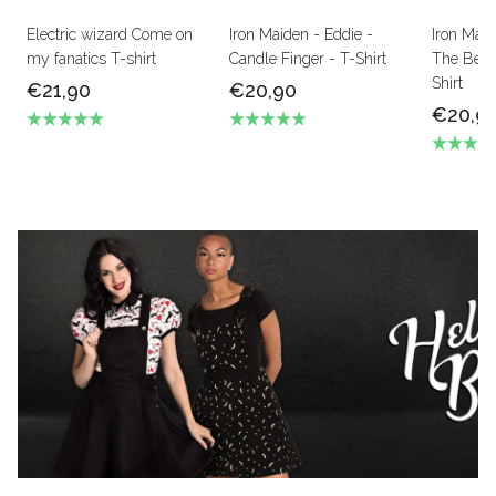
Electric wizard Come on
Iron Maiden - Eddie -
Iron Mai
my fanatics T-shirt
Candle Finger - T-Shirt
The Beas
Shirt
€21,90
€20,90
€20,9