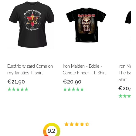
Electric wizard Come on
Iron Maiden - Eddie -
Iron Mai
my fanatics T-shirt
Candle Finger - T-Shirt
The Beas
Shirt
€21,90
€20,90
€20,9