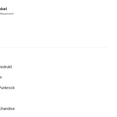
nkel
 Maastricht
Bedrukt
n
Punkrock
chandise