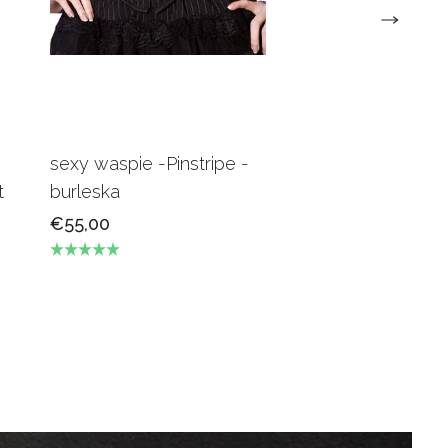
sexy waspie -Pinstripe -
Candy Underbus
t
burleska
Burgundy Burles
€55,00
€69,00