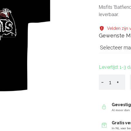
Misfits ‘Batfien
leverbaar.
Velden zijn v
Gewenste M
Selecteer ma
Levertijd: 1-3 
−
+
Gevesti
Al meer dan 
Gratis v
In NL voor be