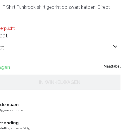
d’ T-Shirt Punkrock shirt geprint op zwart katoen. Direct
erplicht.
aat
at
dagen
Maattabel
IN WINKELWAGEN
gde naam
25 jaar vertrouwd
erzending
stellingen vanaf €75