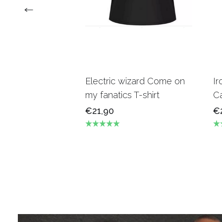
Electric wizard Come on
Ir
my fanatics T-shirt
Ca
€21,90
€