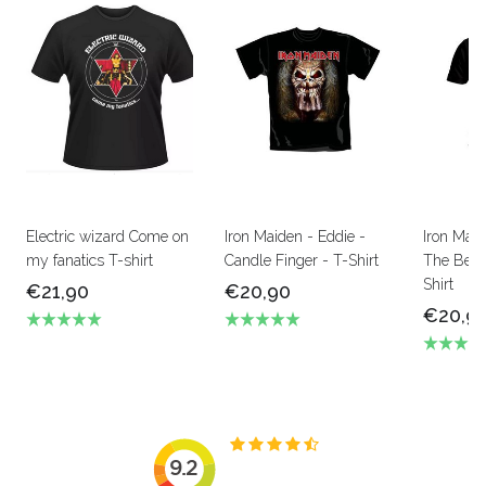
Electric wizard Come on
Iron Maiden - Eddie -
Iron Mai
my fanatics T-shirt
Candle Finger - T-Shirt
The Beas
Shirt
€21,90
€20,90
€20,9