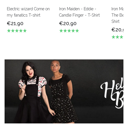
Electric wizard Come on
Iron Maiden - Eddie -
Iron Mai
my fanatics T-shirt
Candle Finger - T-Shirt
The Beas
Shirt
€21,90
€20,90
€20,9