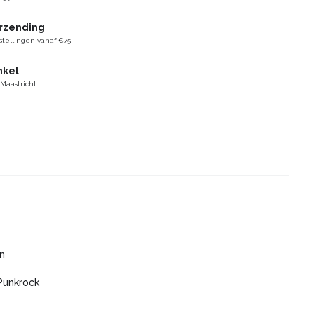
erzending
stellingen vanaf €75
nkel
 Maastricht
n
Punkrock