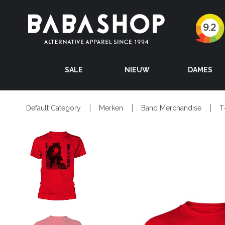
SALE
NIEUW
DAMES
Default Category
Merken
Band Merchandise
T