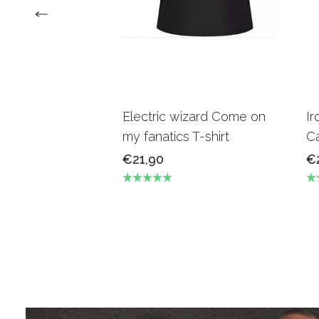
Electric wizard Come on
Ir
my fanatics T-shirt
Ca
€21,90
€