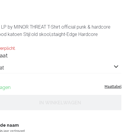
P by MINOR THREAT T-Shirt official punk & hardcore
rood katoen Stijl:old skool,staight-Edge Hardcore
erplicht.
aat
at
dagen
Maattabel
IN WINKELWAGEN
gde naam
25 jaar vertrouwd