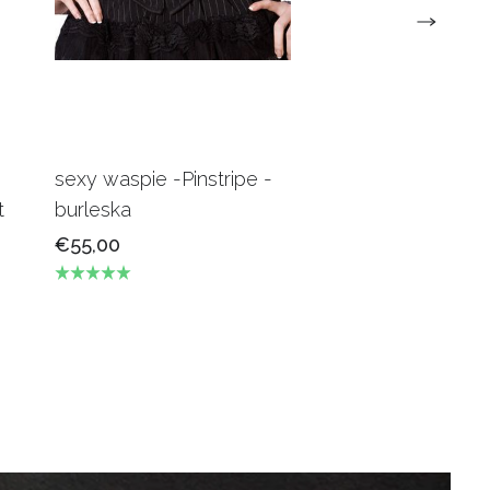
sexy waspie -Pinstripe -
Candy Underbus
t
burleska
Burgundy Burles
€55,00
€69,00