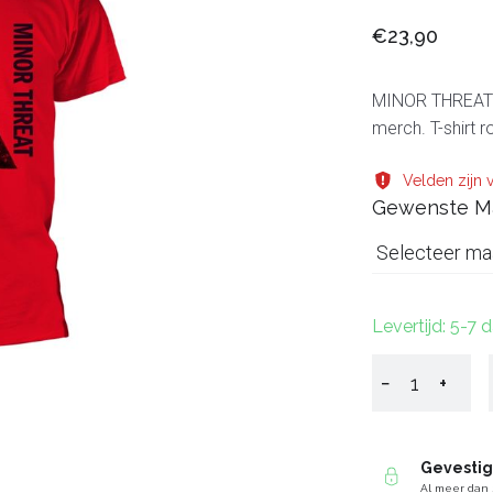
€23,90
MINOR THREAT L
merch. T-shirt 
Velden zijn v
Gewenste M
Selecteer ma
Levertijd: 5-7 
−
+
Gevesti
Al meer dan 