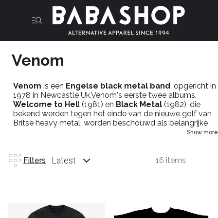
Venom
Venom
is een
Engelse black metal band
, opgericht in
1978 in Newcastle Uk.Venom's eerste twee albums,
Welcome to Hel
l (1981) en
Black Metal
(1982), die
bekend werden tegen het einde van de nieuwe golf van
Britse heavy metal, worden beschouwd als belangrijke
invloeden op black metal in het algemeen.Hun tweede
Show more
album bleek zo invloedrijk dat de titel werd gebruikt als
de naam van het black metalgenre; als gevolg daarvan
maakte Venom deel uit van de vroege golf van het
Latest
Filters
16 items
genre, samen met
Mercyful Fate
en
Bathory
.
Venom Official licensed merchandising
: T-
shirts,hoodies,patches,vlaggen,beenies,petten,tassen en
meer. Bestel je official venom merch online in de