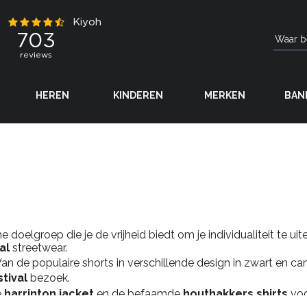
HEREN
KINDEREN
MERKEN
BAN
doelgroep die je de vrijheid biedt om je individualiteit te ui
al
streetwear.
 Van de populaire shorts in verschillende design in zwart en c
stival
bezoek.
e
harrinton jacket
en de befaamde
houthakkers shirts
voo