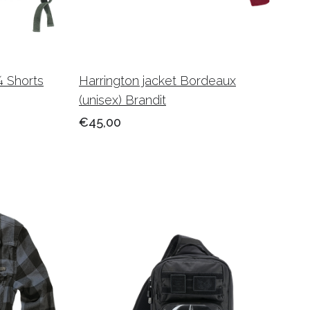
 Shorts
Harrington jacket Bordeaux
(unisex) Brandit
€45,00