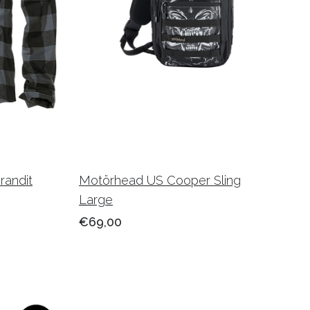
randit
Motörhead US Cooper Sling
Large
€69,00