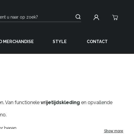
D MERCHANDISE
STYLE
CONTACT
ten. Van functionele
vrijetijdskleding
en opvallende
amo.
r heren.
Show more