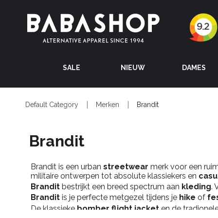
SALE
NIEUW
DAMES
Default Category
Merken
Brandit
Brandit
Brandit is een urban
streetwear
merk voor een ruime 
militaire ontwerpen tot absolute klassiekers en
casu
Brandit
bestrijkt een breed spectrum aan
kleding
.
Brandit
is je perfecte metgezel tijdens je
hike
of
fe
De klassieke
bomber flight jacket
en de tradionel