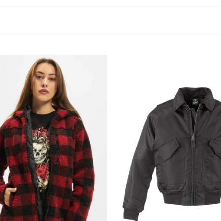
 voor je outdoor event dan is het merk
Brandit
iets voor jou.
eprijst.
ne of loop eens binnen in de
Babashop
in maastricht of onz