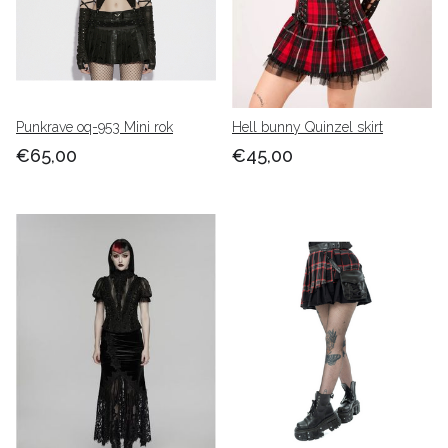
Punkrave oq-953 Mini rok
Hell bunny Quinzel skirt
€65,00
€45,00