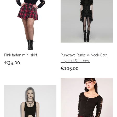
onmisbaar in de lente en zomerdagen. En
korsetten
,
die
zijn ook weer helemaal terug! Niet omdat het moet, maar
omdat het kan.
Hier plaatsen we prachtige rokken van hoge kwaliteit.
Van sexy tot stylish, van fifties jurk tot Gothic dress, van
casual tot fetish rok. We bieden een uitgebreide collectie
met voor ieder wat wils.
Pink tartan mini skirt
Punkrave Ruffle V-Neck Goth
Layered Skirt Vest
€39,00
€105,00