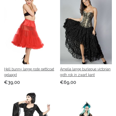
Hell bunny lange rode petticoat
Amelia lange burleque victorian
gelaagd
goth rok in zwart kant
€39,00
€69,00