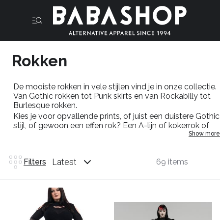
Rokken
De mooiste rokken in vele stijlen vind je in onze collectie.
Van Gothic rokken tot Punk skirts en van Rockabilly tot
Burlesque rokken.
Kies je voor opvallende prints, of juist een duistere Gothic
stijl, of gewoon een effen rok? Een A-lijn of kokerrok of
Show more
een pik zwarte bruids rok? Ons aanbod aan rokken is
veelzijdig en biedt voor iedere Goth, Punk of Metal head
onder de dames een geschikt exemplaar.
Latest
Filters
69 items
Paul Poiret ontwerpt in 1910 kleding die de vrouw zelf
aan kan trekken, het kortset wordt door hem afgeschaft.
De jurk en rok zijn een feit. De vrouw wordt vanaf nu
levendig en slank gekleed. Nu dik 100 jaar later doen de
dames lekker waar ze zelf zin in hebben maar dat vrije en
sexy gevoel dat een goede rok je geeft is nog altijd