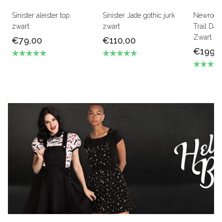
Sinister aleister top
Sinister Jade gothic jurk
Newrock
zwart
zwart
Trail Dam
Zwart le
€79,00
€110,00
€199,