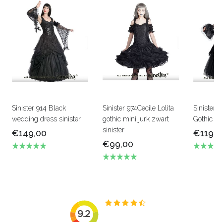
Sinister 914 Black
Sinister 974Cecile Lolita
Sinister 
wedding dress sinister
gothic mini jurk zwart
Gothic Sk
sinister
€149,00
€119,0
€99,00