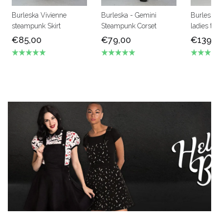
Burleska Vivienne
Burleska - Gemini
Burleska
steampunk Skirt
Steampunk Corset
ladies tai
€85,00
€79,00
€139,