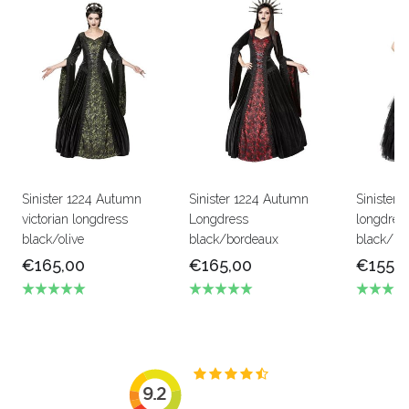
Sinister 1224 Autumn
Sinister 1224 Autumn
Sinister 
victorian longdress
Longdress
longdres
black/olive
black/bordeaux
black/bo
€165,00
€165,00
€155,