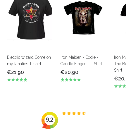
Electric wizard Come on
Iron Maiden - Eddie -
Iron Mai
my fanatics T-shirt
Candle Finger - T-Shirt
The Beas
Shirt
€21,90
€20,90
€20,9