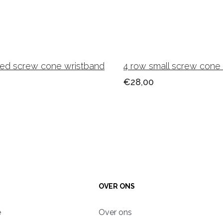
ed screw cone wristband
4 row small screw cone
€28,00
OVER ONS
e
Over ons