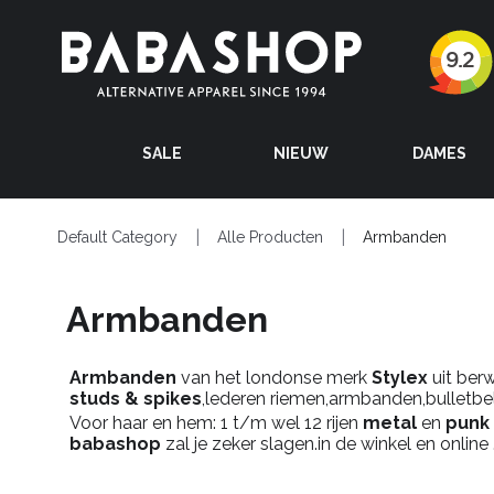
SALE
NIEUW
DAMES
Default Category
Alle Producten
Armbanden
Armbanden
Armbanden
van het londonse merk
Stylex
uit berw
studs & spikes
,lederen riemen,armbanden,bulletbel
Voor haar en hem: 1 t/m wel 12 rijen
metal
en
punk
babashop
zal je zeker slagen.in de winkel en online 