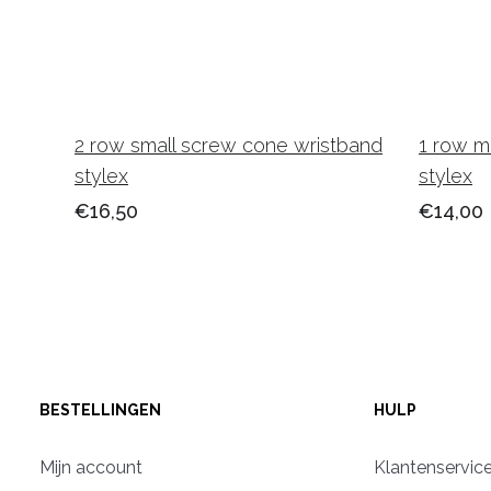
2 row small screw cone wristband
1 row m
stylex
stylex
€16,50
€14,00
BESTELLINGEN
HULP
Mijn account
Klantenservic