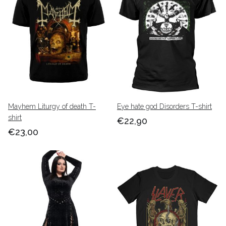
Mayhem Liturgy of death T-
Eye hate god Disorders T-shirt
shirt
€22,90
€23,00