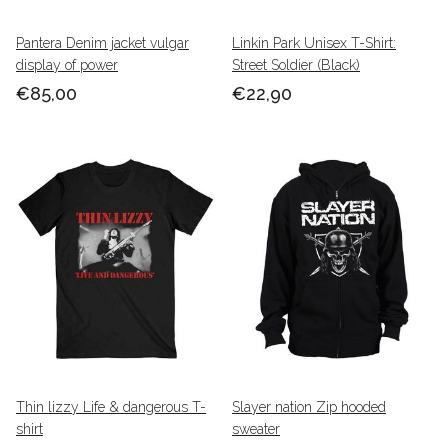
Pantera Denim jacket vulgar
Linkin Park Unisex T-Shirt:
display of power
Street Soldier (Black)
€85,00
€22,90
Thin lizzy Life & dangerous T-
Slayer nation Zip hooded
shirt
sweater