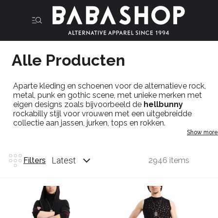
Alle Producten
Aparte kleding en schoenen voor de alternatieve rock,
metal, punk en gothic scene, met unieke merken met
eigen designs zoals bijvoorbeeld de
hellbunny
rockabilly stijl voor vrouwen met een uitgebreidde
collectie aan jassen, jurken, tops en rokken.
Show more
Band t-shirts
voor de metal, rock en punk scenes.
newrock schoenen
voor alle subculturen- rock, metal,
gothic en punk. Retro en vintage geinspireerde modellen.
Latest
Filters
2946 items
Lucky 13 met aparte custom prints in rockabilly en biker
stijl voor heren.
banned apparel
met een zeer uitgebreidde collectie
voor alle subculturen. Kortom genoeg voor iedereen die
op zoek is naar een aparte outfit voor een feest, festival
bezoek of gewoon voor dagelijks gebruik.