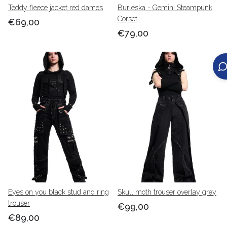
Teddy fleece jacket red dames
Burleska - Gemini Steampunk
Corset
€69,00
€79,00
Eyes on you black stud and ring
Skull moth trouser overlay grey
trouser
€99,00
€89,00