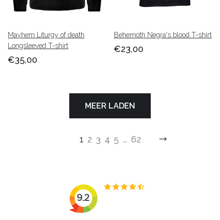
Mayhem Liturgy of death
Behemoth Negra's blood T-shirt
Longsleeved T-shirt
€23,00
€35,00
MEER LADEN
1
2
3
4
5
...
62