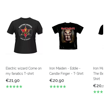
Electric wizard Come on
Iron Maiden - Eddie -
Iron Mai
my fanatics T-shirt
Candle Finger - T-Shirt
The Beas
Shirt
€21,90
€20,90
€20,9