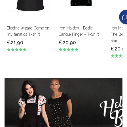
Electric wizard Come on
Iron Maiden - Eddie -
Iron Mai
my fanatics T-shirt
Candle Finger - T-Shirt
The Beas
Shirt
€21,90
€20,90
€20,9