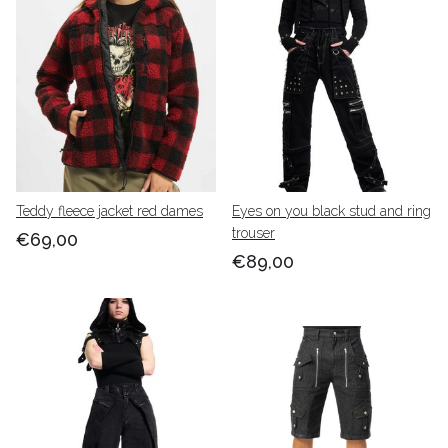
Skate en streetwear heren
: Brandit wear en Dead
threads, Urban classics.
In de jaren 70 en 80 van de vorige eeuw, toen de
skatecultuur en skateboarding net opkwam, was het
voor een skater een hele zoektocht om passende
kleding die zowel een coole look als skate comfort
bood.In de webshop en fysieke shop van de babashop
bieden we vooral de punkrock look aan waar je verder
gewoon zelf kan combineren.
Teddy fleece jacket red dames
Eyes on you black stud and ring
trouser
€69,00
€89,00