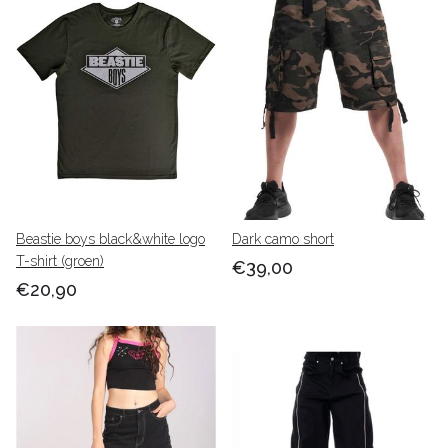
Beastie boys black&white logo
Dark camo short
T-shirt (groen)
€39,00
€20,90