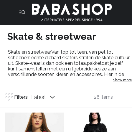
Skate & streetwear
Skate en streetwear.Van top tot teen, van pet tot
schoenen: echte diehard skaters stralen de skate cultuur
uit. Skate-wear is dan ook een totaalpakketdat je zelf
kunt samenstellen met een uitgebreide keuze aan
verschillende soorten kleren en accessoires. Hier in de
babashop nemen de term skate kleding wel vrij ruim en
Show more
brengen het ook wat alternatiever als de mainstream dat
doet.Want eerlijk is eerlijk de skate cultuur is uiteindelijk
wel op straat geboren en we brengen het met een dikke
Latest
Filters
28 items
knipoog naar de punk en hardcore scene.Zo verkopen
we al sinds de jaren 90 de baggy broeken van merken
als dead threads, zo wijd mogelijk was en is nog steeds
het motto.Ruime bandshirts van bands als Rancid,Gbh
en discharge, maar ook wat meer Urban look zoals het
merk Branditwear bieden we je aan.