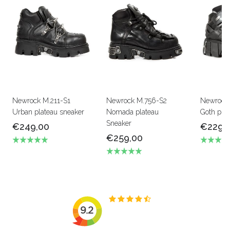
Newrock M.211-S1
Newrock M.756-S2
Newrock 
Urban plateau sneaker
Nomada plateau
Goth pla
Sneaker
€249,00
€229,
€259,00