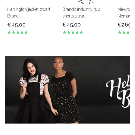
Harrington jacket zwart
Brandit Industry 3/4
Newrock
Brandit
shorts zwart
Nomado s
€45,00
€45,00
€269,