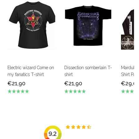
Electric wizard Come on
Dissection somberlain T-
Marduk L
my fanatics T-shirt
shirt
Shirt Pan
€21,90
€21,90
€29,0