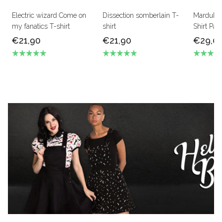
Electric wizard Come on
Dissection somberlain T-
Marduk L
my fanatics T-shirt
shirt
Shirt Pan
€21,90
€21,90
€29,0