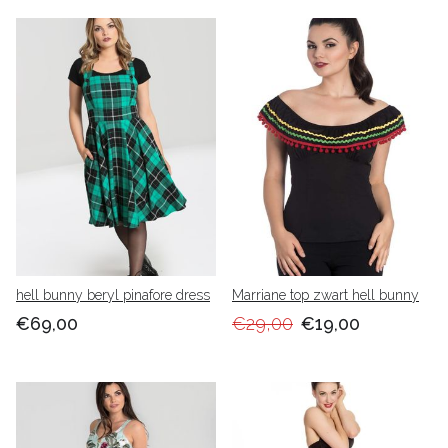
hell bunny beryl pinafore dress
Marriane top zwart hell bunny
€69,00
€29,00
€19,00