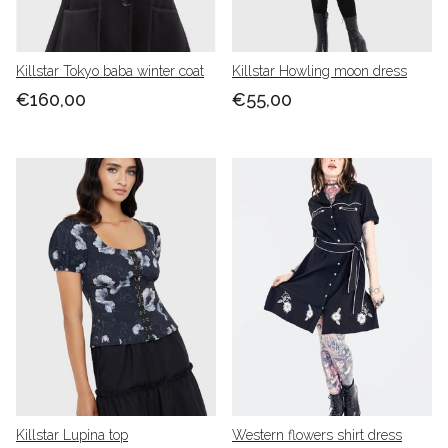
Killstar Tokyo baba winter coat
Killstar Howling moon dress
€160,00
€55,00
Killstar Lupina top
Western flowers shirt dress