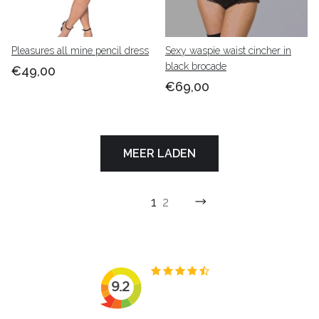
Pleasures all mine pencil dress
Sexy waspie waist cincher in
black brocade
€49,00
€69,00
MEER LADEN
1
2