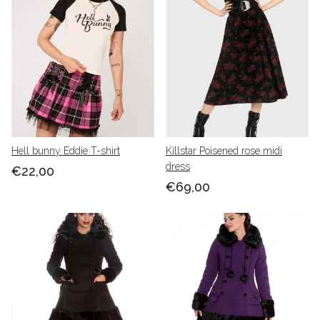
Bunny & pin-up kleding voor haar
: 50's swingjurken,
rockabilly jurk, retro & vintage mode,Hell bunny
jurk,Halloween jurk,polkadot jurk.
Zo zie je maar weer onder onze bunny en pin-up mode
verstaan we eigenlijk vooral merken als hell bunny wat
we al sinds 2003 ook aanbieden in onze fysieke
winkel.Shop je bunny & pin-up stijl jurk,rok en veel meer
online in de Babashop of bezoek onze fysieke winkel in
Maastricht
Hell bunny Eddie T-shirt
Killstar Poisened rose midi
dress
€22,00
€69,00