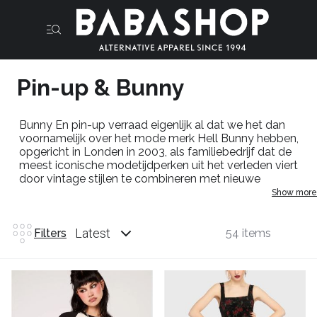
Pin-up & Bunny
Bunny En pin-up verraad eigenlijk al dat we het dan
voornamelijk over het mode merk Hell Bunny hebben,
opgericht in Londen in 2003, als familiebedrijf dat de
meest iconische modetijdperken uit het verleden viert
door vintage stijlen te combineren met nieuwe
modetrends en prints. Met een klein hecht en toch divers
Show more
team dat toegewijd is aan het creëren van iets
fantastisch voor elke vorm en stijl. waar voor elk wat wils
is bij het merk Hell bunny. Ze staan bekend om hun
Latest
Filters
54 items
typische bunny & pin-up prints, eigenzinnig en
trendsetting. Van klassieke stippen uit de jaren 50 tot
bloemen voor elk seizoen tot onze beruchte
spookachtige halloween-ontwerpen, de typische bunny
& pin-up stijl maakt mode weer leuk.