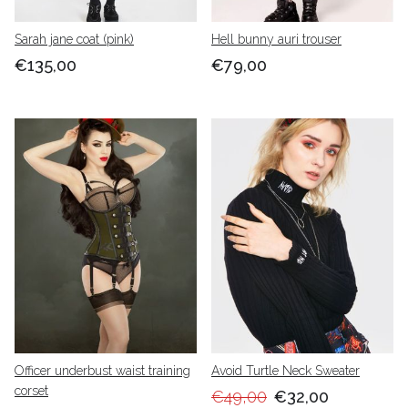
Sarah jane coat (pink)
Hell bunny auri trouser
€135,00
€79,00
Officer underbust waist training
Avoid Turtle Neck Sweater
corset
€49,00
€32,00