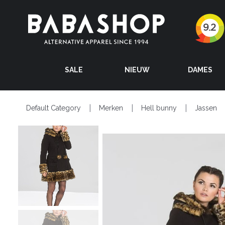
SALE
NIEUW
DAMES
Default Category
Merken
Hell bunny
Jassen