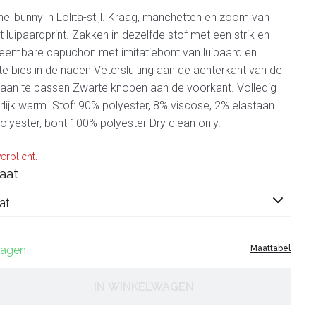
hellbunny in Lolita-stijl. Kraag, manchetten en zoom van
 luipaardprint. Zakken in dezelfde stof met een strik en
neembare capuchon met imitatiebont van luipaard en
bies in de naden Vetersluiting aan de achterkant van de
e aan te passen Zwarte knopen aan de voorkant. Volledig
lijk warm. Stof: 90% polyester, 8% viscose, 2% elastaan.
lyester, bont 100% polyester Dry clean only.
erplicht.
aat
at
 dagen
Maattabel
IN WINKELWAGEN