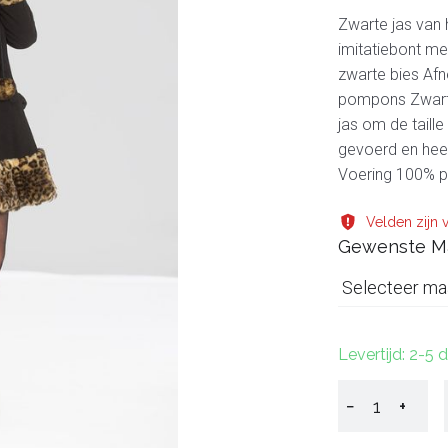
Zwarte jas van 
imitatiebont met
zwarte bies Af
pompons Zwarte 
jas om de taill
gevoerd en heer
Voering 100% po
Velden zijn v
Gewenste M
Selecteer ma
Levertijd: 2-5
−
+