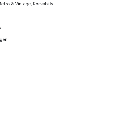
Retro & Vintage, Rockabilly
y
agen