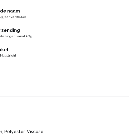
gde naam
25 jaar vertrouwd
erzending
stellingen vanaf €75
nkel
 Maastricht
n, Polyester, Viscose