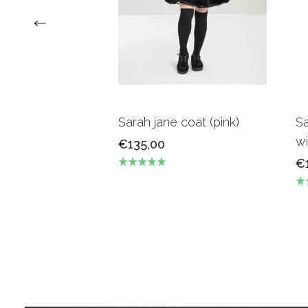
Sarah jane coat (pink)
Sa
wi
€135,00
€