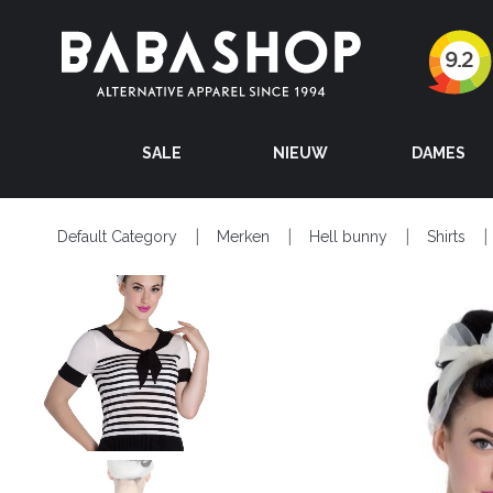
SALE
NIEUW
DAMES
Default Category
Merken
Hell bunny
Shirts