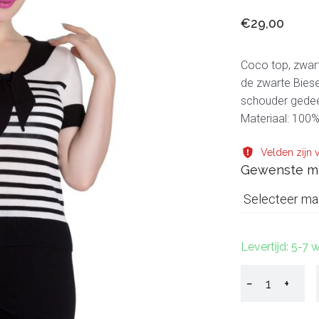
€29,00
Coco top, zwart
de zwarte Biese
schouder gedee
Materiaal: 100%
Velden zijn v
Gewenste m
Selecteer ma
Levertijd: 5-7
−
+