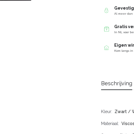
Gevesti
Al meer dan 
Gratis v
In NL voor be
Eigen wi
Kom langs in
Beschrijving
Kleur
Zwart / 
Materiaal
Visco