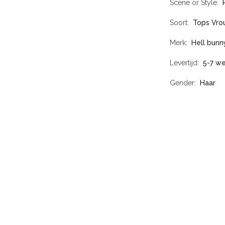
Scene or Style
Soort
Tops Vr
Merk
Hell bunn
Levertijd
5-7 w
Gender
Haar