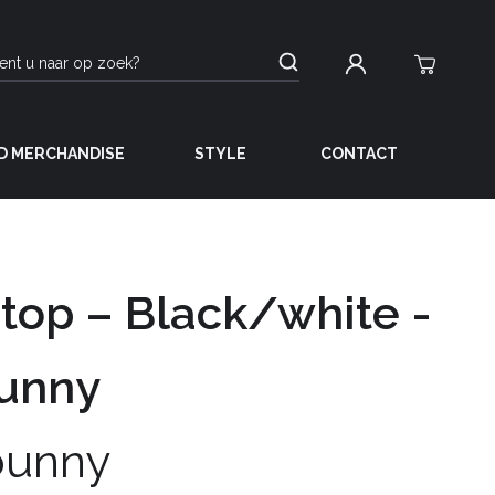
D MERCHANDISE
STYLE
CONTACT
top – Black/white -
bunny
bunny