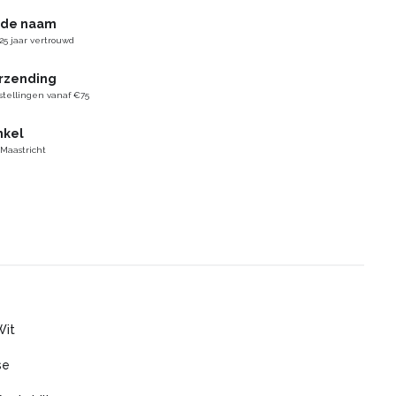
gde naam
25 jaar vertrouwd
erzending
stellingen vanaf €75
nkel
 Maastricht
Wit
se