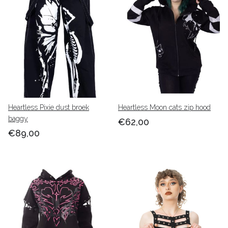
sweaters en jassen. Waarom kies je het beste voor de
babashop, omdat we een Nederlandse shop zijn met
ook een fysieke winkel waar je alles van het merk
heartless maar ook poizen industries, cupcake cult en
nog veel meer gewoon in het echt direct kan passen en
kopen.
Heartless Pixie dust broek
Heartless Moon cats zip hood
baggy
€62,00
€89,00