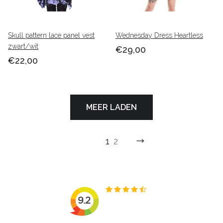
Skull pattern lace panel vest
Wednesday Dress Heartless
zwart/wit
€29,00
€22,00
MEER LADEN
1
2