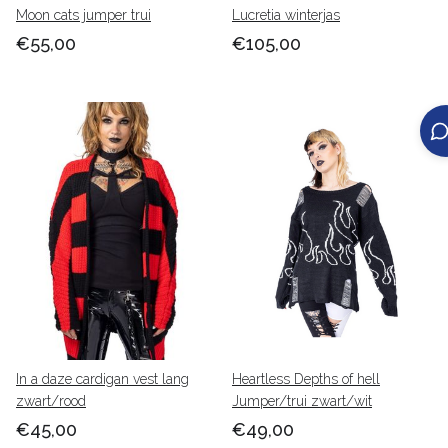
Moon cats jumper trui
Lucretia winterjas
€55,00
€105,00
In a daze cardigan vest lang
Heartless Depths of hell
zwart/rood
Jumper/trui zwart/wit
€45,00
€49,00