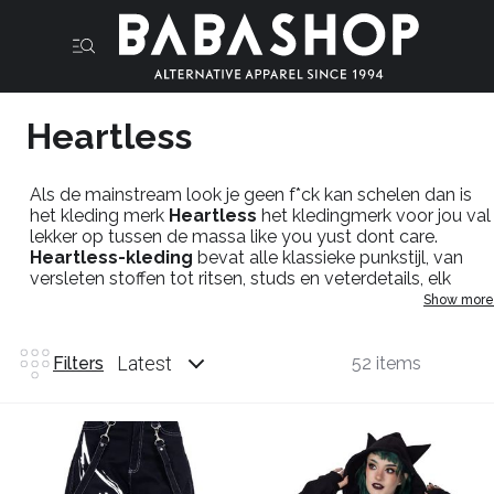
Heartless
Als de mainstream look je geen f*ck kan schelen dan is
het kleding merk
Heartless
het kledingmerk voor jou val
lekker op tussen de massa like you yust dont care.
Heartless-kleding
bevat alle klassieke punkstijl, van
versleten stoffen tot ritsen, studs en veterdetails, elk
perfect vermengd met een donkere, gothic look en een
Show more
knipoog naar alternatieve subculturen zoals de metal en
punk scene.
Latest
Filters
52 items
Bekijk ons assortiment
Heartless
designs, of ontdek
nog meer punk rock inspiratie in ons volledige
assortiment punk kleding hier in de
Babashop
.
Heartless kleding voor haar
: punk shirts, gothic
broeken,emo vesten, alternatieve look.
Heartless kleding voor hem
: punk en metal broeken,