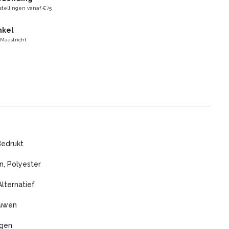
stellingen vanaf €75
nkel
 Maastricht
Bedrukt
n, Polyester
Alternatief
ouwen
agen