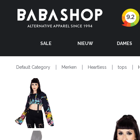
SALE
NIEUW
DAMES
Default Category
Merken
Heartless
tops