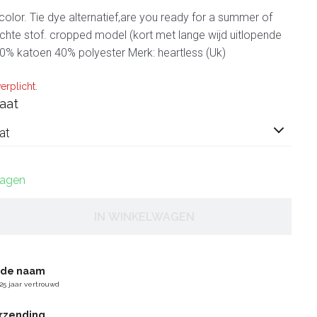
color. Tie dye alternatief,are you ready for a summer of
zachte stof. cropped model (kort met lange wijd uitlopende
0% katoen 40% polyester Merk: heartless (Uk)
erplicht.
aat
at
dagen
IN WINKELWAGEN
gde naam
25 jaar vertrouwd
erzending