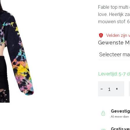
Fable top multi 
love. Heerlijk 
mouwen stof: 6
Velden zijn v
Gewenste M
Selecteer ma
Levertijd: 5-7 
−
+
Gevesti
Al meer dan 
Gratis v