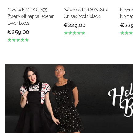
Newrock M-106-S55
Newrock M-106N-S16
Newrock
Zwart-wit nappa lederen
Unisex boots black
Nomada 
tower boots
€229,00
€229,
€259,00