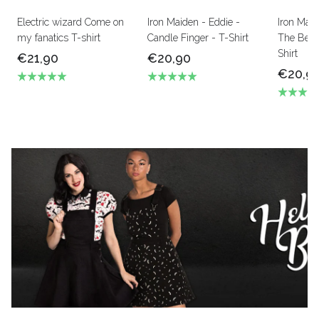
Electric wizard Come on
Iron Maiden - Eddie -
Iron Mai
my fanatics T-shirt
Candle Finger - T-Shirt
The Beas
Shirt
€21,90
€20,90
€20,9