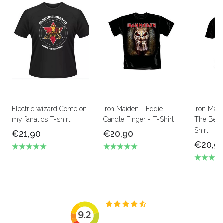
Electric wizard Come on
Iron Maiden - Eddie -
Iron Mai
my fanatics T-shirt
Candle Finger - T-Shirt
The Beas
Shirt
€21,90
€20,90
€20,9