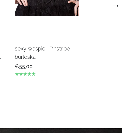
sexy waspie -Pinstripe -
Candy Underbus
t
burleska
Burgundy Burles
€55,00
€69,00