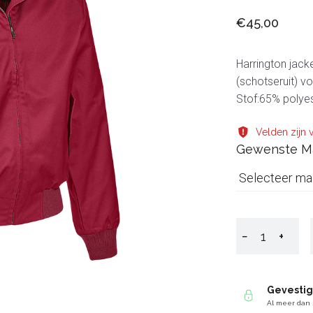
€45,00
Harrington jack
(schotseruit) vo
Stof:65% polye
Velden zijn v
Gewenste M
Selecteer ma
−
+
Gevesti
Al meer dan 