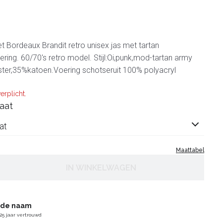
et Bordeaux Brandit retro unisex jas met tartan
ering. 60/70's retro model. Stijl:Oi,punk,mod-tartan army
ster,35%katoen.Voering schotseruit 100% polyacryl
erplicht.
aat
at
Maattabel
IN WINKELWAGEN
gde naam
25 jaar vertrouwd