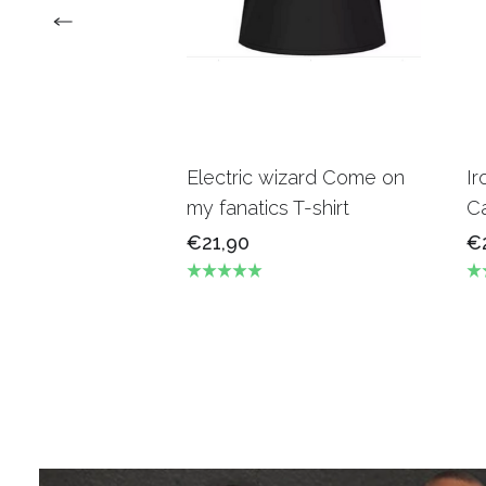
Electric wizard Come on
Ir
my fanatics T-shirt
Ca
€21,90
€