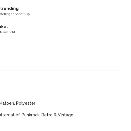
erzending
stellingen vanaf €75
nkel
 Maastricht
 Katoen, Polyester
Alternatief, Punkrock, Retro & Vintage