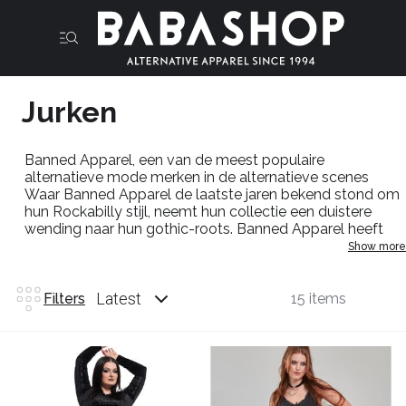
Jurken
Banned
Apparel
, een van de meest populaire
alternatieve mode merken in de alternatieve scenes
Waar
Banned
Apparel
de laatste jaren bekend stond om
hun Rockabilly stijl, neemt hun collectie een duistere
wending naar hun
gothic-roots
.
Banned
Apparel
heeft
een universele aantrekkingskracht op alternatieve mode
Show more
en creëert
looks
die passen in elke alternatieve scene hier
in de
babashop
bieden we je een selectie jurken aan in
retro en rockabilly stijl en goth stijl
Latest
Filters
15 items