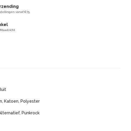
erzending
stellingen vanaf €75
nkel
 Maastricht
uit
n, Katoen, Polyester
Alternatief, Punkrock