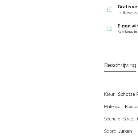
Gratis v
In NL voor be
Eigen wi
Kom langs in
Beschrijving
Kleur
Schotse R
Materiaal
Elasta
Scene or Style
Soort
Jurken