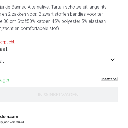
s jurkje Banned Alternative. Tartan-schotseruit lange rits
 en 2 zakken voor. 2 zwart stoffen bandjes voor ter
gte:80 cm Stof:50% katoen 45% polyester 5% elastaan
ch,zacht en comfortabele stof)
erplicht.
aat
at
 dagen
Maattabel
IN WINKELWAGEN
gde naam
25 jaar vertrouwd