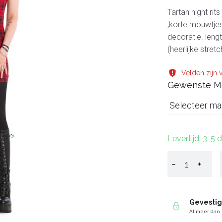
Tartan night rit
,korte mouwtjes
decoratie. len
(heerlijke stret
Velden zijn v
Gewenste M
Selecteer ma
Levertijd: 3-5
−
+
Gevesti
Al meer dan 