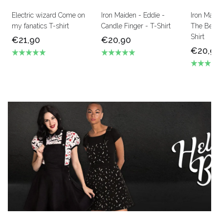
Electric wizard Come on
Iron Maiden - Eddie -
Iron Mai
my fanatics T-shirt
Candle Finger - T-Shirt
The Beas
Shirt
€21,90
€20,90
€20,9