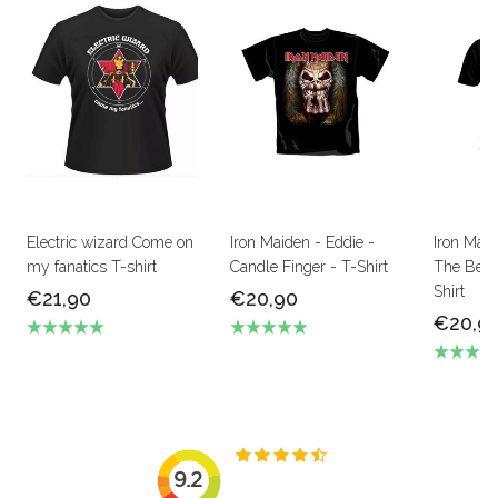
Electric wizard Come on
Iron Maiden - Eddie -
Iron Mai
my fanatics T-shirt
Candle Finger - T-Shirt
The Beas
Shirt
€21,90
€20,90
€20,9