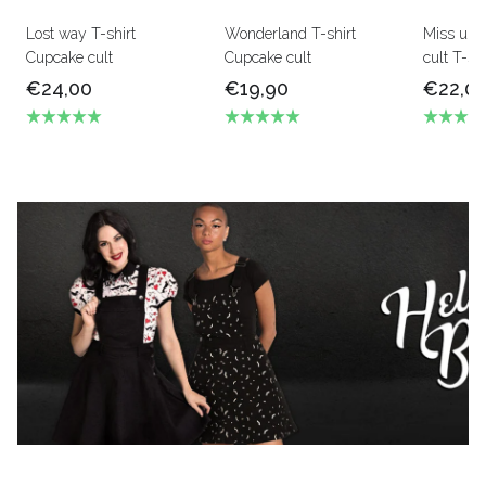
Lost way T-shirt
Wonderland T-shirt
Miss uni
Cupcake cult
Cupcake cult
cult T-sh
€24,00
€19,90
€22,0