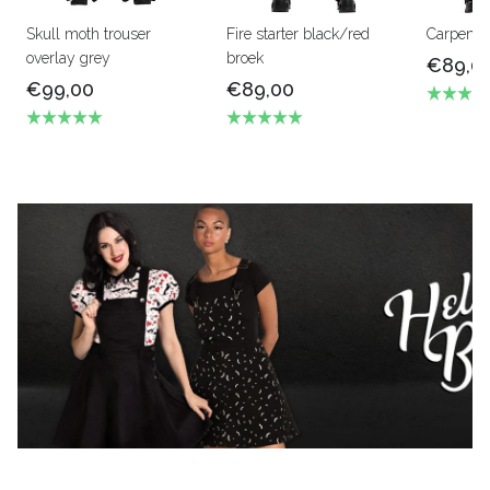
Skull moth trouser
Fire starter black/red
Carpenter
overlay grey
broek
€89,0
€99,00
€89,00