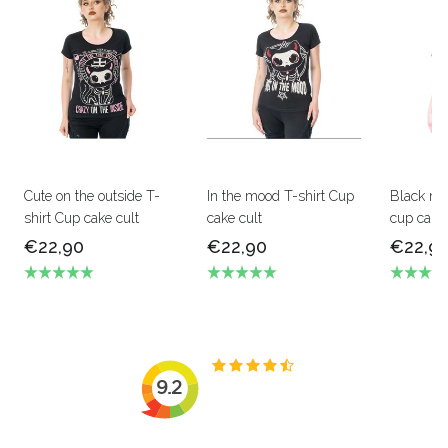
Cute on the outside T-
In the mood T-shirt Cup
Black me
shirt Cup cake cult
cake cult
cup cake 
€22,90
€22,90
€22,9