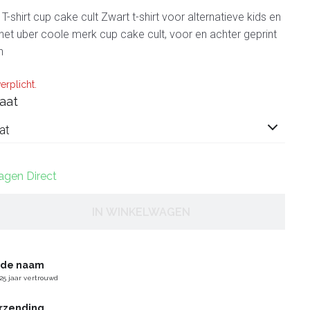
-shirt cup cake cult Zwart t-shirt voor alternatieve kids en
et uber coole merk cup cake cult, voor en achter geprint
n
erplicht.
aat
at
dagen Direct
IN WINKELWAGEN
gde naam
25 jaar vertrouwd
erzending