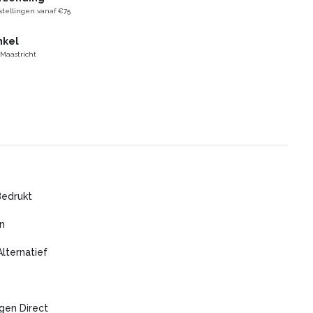
stellingen vanaf €75
nkel
 Maastricht
Bedrukt
n
Alternatief
gen Direct