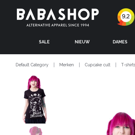
SALE
NIEUW
DAMES
Default Category
Merken
Cupcake cult
T-shirt