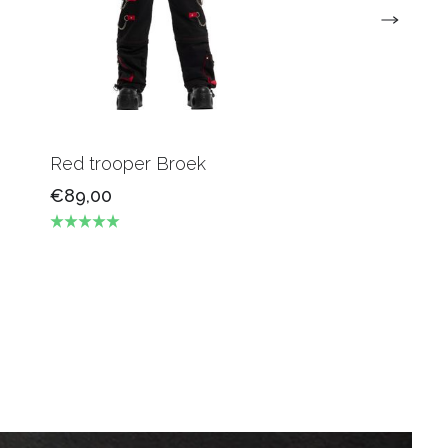
Red trooper Broek
Grey Dune Broe
€89,00
€95,00