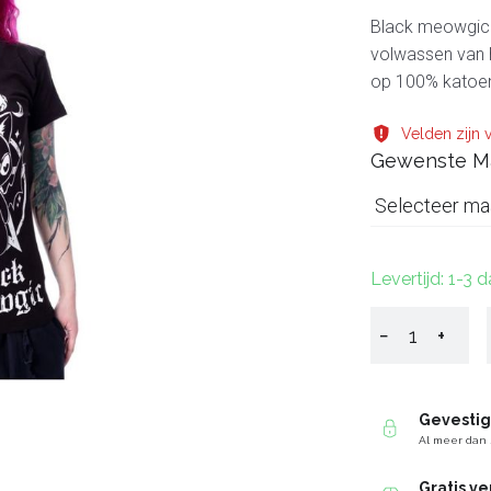
Black meowgic T
volwassen van h
op 100% katoe
Velden zijn v
Gewenste M
Selecteer ma
Levertijd: 1-3 
−
+
Gevesti
Al meer dan 
Gratis v