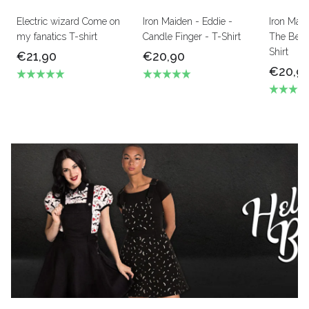
Electric wizard Come on
Iron Maiden - Eddie -
Iron Mai
my fanatics T-shirt
Candle Finger - T-Shirt
The Beas
Shirt
€21,90
€20,90
€20,9