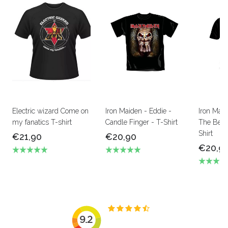
Electric wizard Come on
Iron Maiden - Eddie -
Iron Mai
my fanatics T-shirt
Candle Finger - T-Shirt
The Beas
Shirt
€21,90
€20,90
€20,9