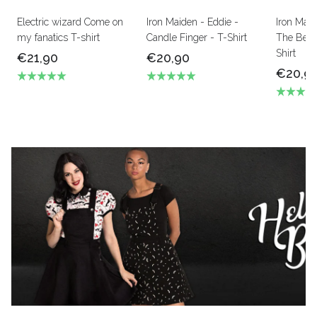
Electric wizard Come on
Iron Maiden - Eddie -
Iron Mai
my fanatics T-shirt
Candle Finger - T-Shirt
The Beas
Shirt
€21,90
€20,90
€20,9