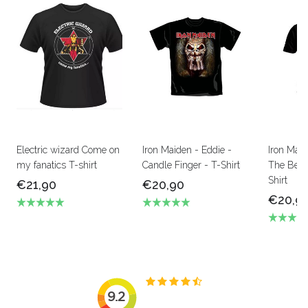
Electric wizard Come on
Iron Maiden - Eddie -
Iron Mai
my fanatics T-shirt
Candle Finger - T-Shirt
The Beas
Shirt
€21,90
€20,90
€20,9