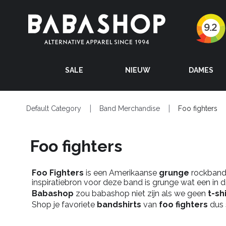
SALE
NIEUW
DAMES
Default Category
Band Merchandise
Foo fighters
Foo fighters
Foo Fighters
is een Amerikaanse
grunge
rockband,
inspiratiebron voor deze band is grunge wat een in d
Babashop
zou babashop niet zijn als we geen
t-sh
Shop je favoriete
bandshirts
van
foo fighters
dus 