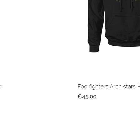
o
Foo fighters Arch star
€45,00